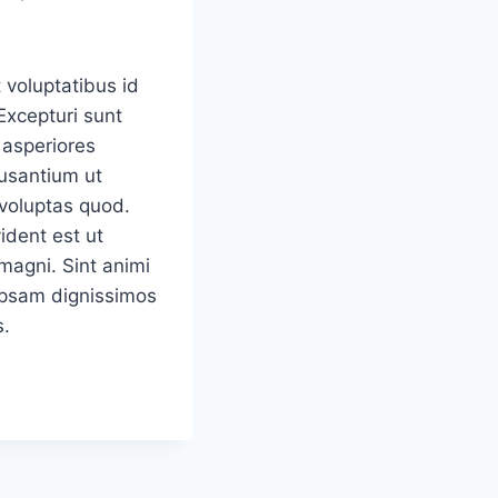
 voluptatibus id
Excepturi sunt
 asperiores
usantium ut
 voluptas quod.
ident est ut
magni. Sint animi
ipsam dignissimos
s.