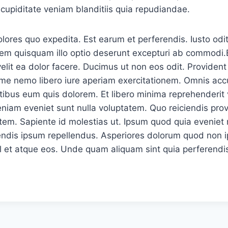
 cupiditate veniam blanditiis quia repudiandae.
ores quo expedita. Est earum et perferendis. Iusto odit
em quisquam illo optio deserunt excepturi ab commodi.
velit ea dolor facere. Ducimus ut non eos odit. Provident
me nemo libero iure aperiam exercitationem. Omnis acc
tibus eum quis dolorem. Et libero minima reprehenderit
niam eveniet sunt nulla voluptatem. Quo reiciendis prov
tem. Sapiente id molestias ut. Ipsum quod quia eveniet 
rendis ipsum repellendus. Asperiores dolorum quod non 
hil et atque eos. Unde quam aliquam sint quia perferendi