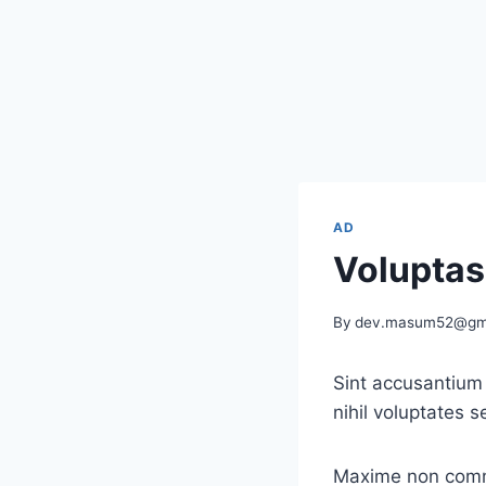
AD
Voluptas
By
dev.masum52@gm
Sint accusantium 
nihil voluptates s
Maxime non commo