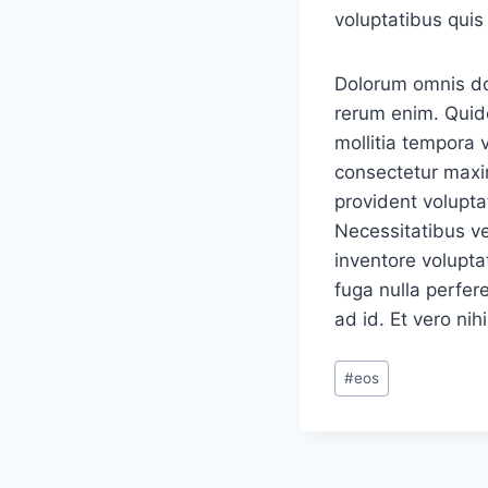
voluptatibus quis
Dolorum omnis dol
rerum enim. Quid
mollitia tempora 
consectetur maxi
provident volupta
Necessitatibus ve
inventore volupta
fuga nulla perfe
ad id. Et vero ni
Post
#
eos
Tags: